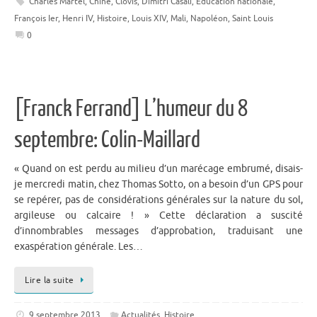
Charles Martel
,
Chine
,
Clovis
,
Dimitri Casali
,
Education nationale
,
François Ier
,
Henri IV
,
Histoire
,
Louis XIV
,
Mali
,
Napoléon
,
Saint Louis
0
[Franck Ferrand] L’humeur du 8
septembre: Colin-Maillard
« Quand on est perdu au milieu d’un marécage embrumé, disais-
je mercredi matin, chez Thomas Sotto, on a besoin d’un GPS pour
se repérer, pas de considérations générales sur la nature du sol,
argileuse ou calcaire ! » Cette déclaration a suscité
d’innombrables messages d’approbation, traduisant une
exaspération générale. Les…
Lire la suite
9 septembre 2013
Actualités
,
Histoire