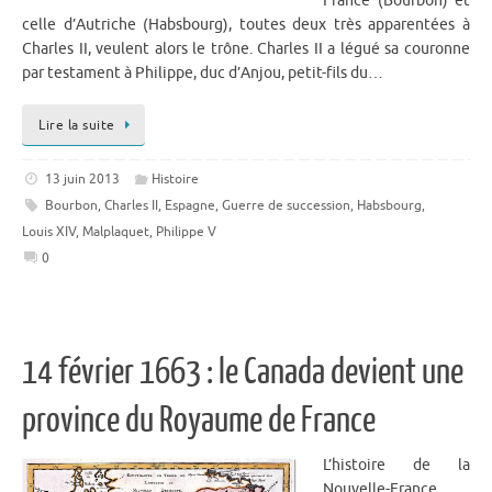
France (Bourbon) et
celle d’Autriche (Habsbourg), toutes deux très apparentées à
Charles II, veulent alors le trône. Charles II a légué sa couronne
par testament à Philippe, duc d’Anjou, petit-fils du…
Lire la suite
13 juin 2013
Histoire
Bourbon
,
Charles II
,
Espagne
,
Guerre de succession
,
Habsbourg
,
Louis XIV
,
Malplaquet
,
Philippe V
0
14 février 1663 : le Canada devient une
province du Royaume de France
L’histoire de la
Nouvelle-France