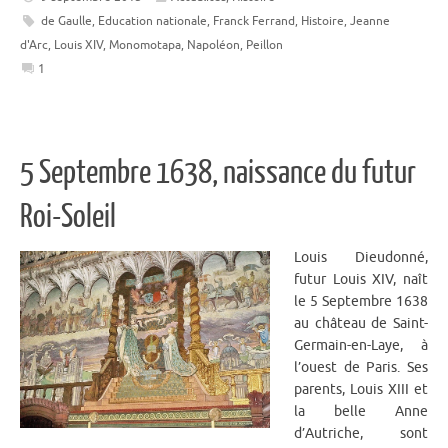
de Gaulle
,
Education nationale
,
Franck Ferrand
,
Histoire
,
Jeanne
d'Arc
,
Louis XIV
,
Monomotapa
,
Napoléon
,
Peillon
1
5 Septembre 1638, naissance du futur
Roi-Soleil
Louis Dieudonné,
futur Louis XIV, naît
le 5 Septembre 1638
au château de Saint-
Germain-en-Laye, à
l’ouest de Paris. Ses
parents, Louis XIII et
la belle Anne
d’Autriche, sont