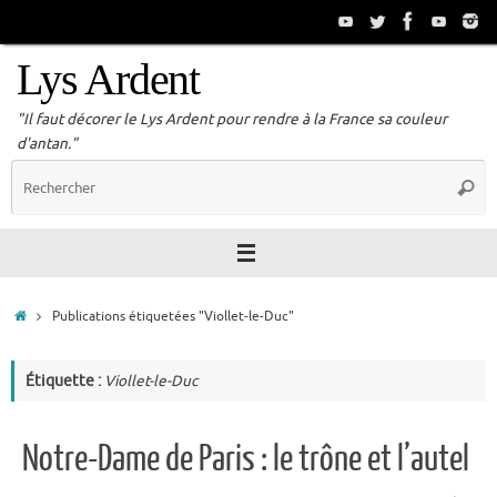
Passer
au
contenu
Lys Ardent
"Il faut décorer le Lys Ardent pour rendre à la France sa couleur
d'antan."
R
Reche
p
:
Accueil
Publications étiquetées "Viollet-le-Duc"
Étiquette :
Viollet-le-Duc
Notre-Dame de Paris : le trône et l’autel