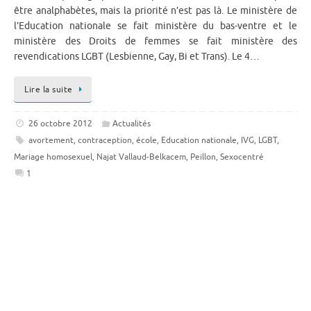
être analphabètes, mais la priorité n’est pas là. Le ministère de
l’Education nationale se fait ministère du bas-ventre et le
ministère des Droits de femmes se fait ministère des
revendications LGBT (Lesbienne, Gay, Bi et Trans). Le 4…
Lire la suite
26 octobre 2012
Actualités
avortement
,
contraception
,
école
,
Education nationale
,
IVG
,
LGBT
,
Mariage homosexuel
,
Najat Vallaud-Belkacem
,
Peillon
,
Sexocentré
1