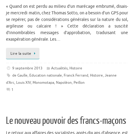
« Quand on est perdu au milieu d’un marécage embrumé, disais-
je mercredi matin, chez Thomas Sotto, on a besoin d’un GPS pour
se repérer, pas de considérations générales sur la nature du sol,
argileuse ou calcaire ! » Cette déclaration a suscité
d’innombrables messages d’approbation, traduisant une
exaspération générale. Les…
Lire la suite
9 septembre 2013
Actualités
,
Histoire
de Gaulle
,
Education nationale
,
Franck Ferrand
,
Histoire
,
Jeanne
d'Arc
,
Louis XIV
,
Monomotapa
,
Napoléon
,
Peillon
1
Le nouveau pouvoir des francs-maçons
Le retour aux affaires des socialistes, après dix ans d’absence, est