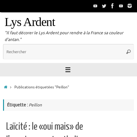
Passer
au
contenu
Lys Ardent
"Il faut décorer le Lys Ardent pour rendre à la France sa couleur
d'antan."
R
Reche
p
:
Accueil
Publications étiquetées "Peillon"
Étiquette :
Peillon
Laïcité : le «oui mais» de