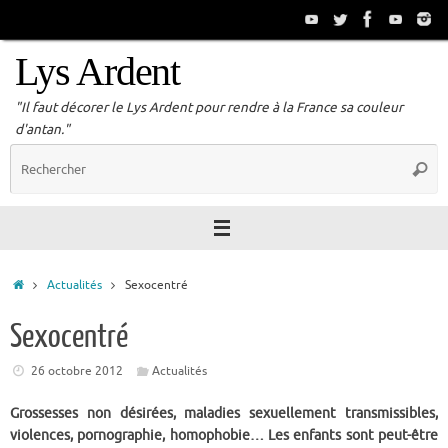
Passer
au
contenu
Lys Ardent
"Il faut décorer le Lys Ardent pour rendre à la France sa couleur
d'antan."
R
Reche
p
:
Accueil
Actualités
Sexocentré
Sexocentré
26 octobre 2012
Actualités
Grossesses non désirées, maladies sexuellement transmissibles,
violences, pornographie, homophobie… Les enfants sont peut-être