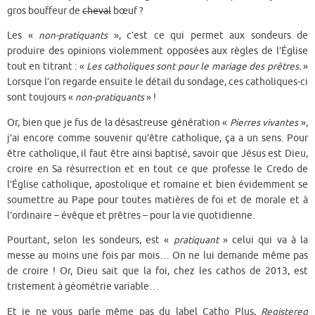
gros bouffeur de
cheval
bœuf ?
Les «
non-pratiquants
», c’est ce qui permet aux sondeurs de
produire des opinions violemment opposées aux règles de l’Église
tout en titrant : «
Les catholiques sont pour le mariage des prêtres.
»
Lorsque l’on regarde ensuite le détail du sondage, ces catholiques-ci
sont toujours «
non-pratiquants
» !
Or, bien que je fus de la désastreuse génération «
Pierres vivantes
»,
j’ai encore comme souvenir qu’être catholique, ça a un sens. Pour
être catholique, il faut être ainsi baptisé, savoir que Jésus est Dieu,
croire en Sa résurrection et en tout ce que professe le Credo de
l’Église catholique, apostolique et romaine et bien évidemment se
soumettre au Pape pour toutes matières de foi et de morale et à
l’ordinaire – évêque et prêtres – pour la vie quotidienne.
Pourtant, selon les sondeurs, est «
pratiquant
» celui qui va à la
messe au moins une fois par mois… On ne lui demande même pas
de croire ! Or, Dieu sait que la foi, chez les cathos de 2013, est
tristement à géométrie variable…
Et je ne vous parle même pas du label Catho Plus,
Registered