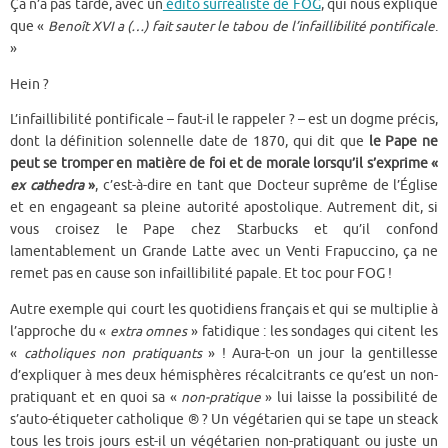
Ça n’a pas tardé, avec un
édito surréaliste de FOG
, qui nous explique
que «
Benoît XVI a (…) fait sauter le tabou de l’infaillibilité pontificale
.
»
Hein ?
L’infaillibilité pontificale – faut-il le rappeler ? – est un dogme précis,
dont la définition solennelle date de 1870, qui dit que
le Pape ne
peut se tromper en matière de foi et de morale lorsqu’il s’exprime «
ex cathedra
»
, c’est-à-dire en tant que Docteur suprême de l’Église
et en engageant sa pleine autorité apostolique. Autrement dit, si
vous croisez le Pape chez Starbucks et qu’il confond
lamentablement un Grande Latte avec un Venti Frapuccino, ça ne
remet pas en cause son infaillibilité papale. Et toc pour FOG !
Autre exemple qui court les quotidiens français et qui se multiplie à
l’approche du «
extra omnes
» fatidique : les sondages qui citent les
«
catholiques non pratiquants
» ! Aura-t-on un jour la gentillesse
d’expliquer à mes deux hémisphères récalcitrants ce qu’est un non-
pratiquant et en quoi sa «
non-pratique
» lui laisse la possibilité de
s’auto-étiqueter catholique ® ? Un végétarien qui se tape un steack
tous les trois jours est-il un végétarien non-pratiquant ou juste un