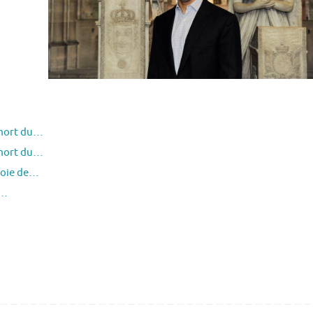
 mort du…
 mort du…
joie de…
e…