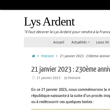
Passer
au
contenu
Lys Ardent
"Il faut décorer le Lys Ardent pour rendre à la Franc
Passer
Accueil
Actualités
Louis XX
au
contenu
Accueil
Histoire
21 janvier 2023 : 230ème anniver
21 janvier 2023 : 230ème anniv
21 janvier 2023
Histoire
En ce 21 janvier 2023, nous commémorons la mo
république naissante à la suite d’un procès iniq
ou à redécouvrir ces quelques textes :