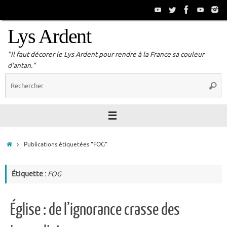
Passer
au
contenu
Lys Ardent
"Il faut décorer le Lys Ardent pour rendre à la France sa couleur
d'antan."
R
Reche
p
:
Accueil
Publications étiquetées "FOG"
Étiquette :
FOG
Église : de l’ignorance crasse des