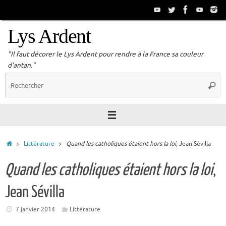
Passer
au
contenu
Lys Ardent
"Il faut décorer le Lys Ardent pour rendre à la France sa couleur
d'antan."
R
Reche
p
:
Accueil
Littérature
Quand les catholiques étaient hors la loi
, Jean Sévilla
Quand les catholiques étaient hors la loi
,
Jean Sévilla
7 janvier 2014
Littérature