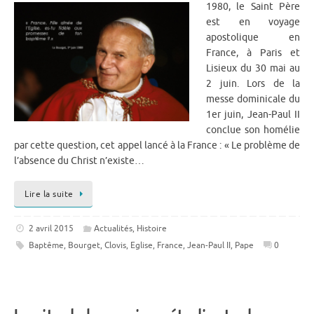
1980, le Saint Père
est en voyage
apostolique en
France, à Paris et
Lisieux du 30 mai au
2 juin. Lors de la
messe dominicale du
1er juin, Jean-Paul II
conclue son homélie
par cette question, cet appel lancé à la France : « Le problème de
l’absence du Christ n’existe…
Lire la suite
2 avril 2015
Actualités
,
Histoire
Baptême
,
Bourget
,
Clovis
,
Eglise
,
France
,
Jean-Paul II
,
Pape
0