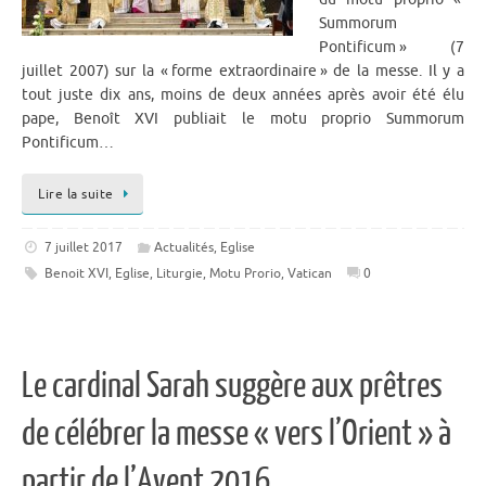
Summorum
Pontificum » (7
juillet 2007) sur la « forme extraordinaire » de la messe. Il y a
tout juste dix ans, moins de deux années après avoir été élu
pape, Benoît XVI publiait le motu proprio Summorum
Pontificum…
Lire la suite
7 juillet 2017
Actualités
,
Eglise
Benoit XVI
,
Eglise
,
Liturgie
,
Motu Prorio
,
Vatican
0
Le cardinal Sarah suggère aux prêtres
de célébrer la messe « vers l’Orient » à
partir de l’Avent 2016