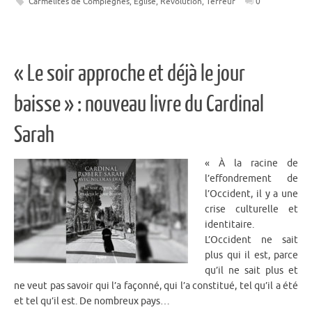
Carmélites de Compiègnes
,
Eglise
,
Révolution
,
Terreur
0
« Le soir approche et déjà le jour
baisse » : nouveau livre du Cardinal
Sarah
« À la racine de
l’effondrement de
l’Occident, il y a une
crise culturelle et
identitaire.
L’Occident ne sait
plus qui il est, parce
qu’il ne sait plus et
ne veut pas savoir qui l’a façonné, qui l’a constitué, tel qu’il a été
et tel qu’il est. De nombreux pays…