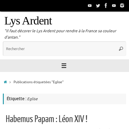
Passer
au
contenu
Lys Ardent
"Il faut décorer le Lys Ardent pour rendre à la France sa couleur
d'antan."
R
Reche
p
:
Accueil
Publications étiquetées "Eglise"
Étiquette :
Eglise
Habemus Papam : Léon XIV !