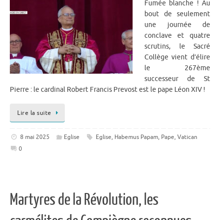
Fumée blanche ! Au
bout de seulement
une journée de
conclave et quatre
scrutins, le Sacré
Collège vient d’élire
le 267ème
successeur de St
Pierre : le cardinal Robert Francis Prevost est le pape Léon XIV !
Lire la suite
8 mai 2025
Eglise
Eglise
,
Habemus Papam
,
Pape
,
Vatican
0
Martyres de la Révolution, les