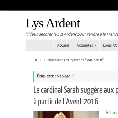
Passer
au
contenu
Lys Ardent
"Il faut décorer le Lys Ardent pour rendre à la Franc
Passer
Accueil
Actualités
Louis XX
au
contenu
Accueil
Publications étiquetées "Vatican II"
Étiquette :
Vatican II
Le cardinal Sarah suggère aux p
à partir de l’Avent 2016
À l’occ