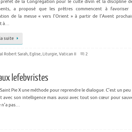
 préfet de la Congrégation pour le culte divin et la discipline d
ments, a proposé que les prêtres commencent à favoriser 
ation de la messe « vers l’Orient » à partir de l’Avent prochai
nt à…
la suite
al Robert Sarah
,
Eglise
,
Liturgie
,
Vatican II
2
aux lefebvristes
 Saint Pie X une méthode pour reprendre le dialogue. C’est un peu 
crit avec son intelligence mais aussi avec tout son cœur pour sauv
e n’a pas…