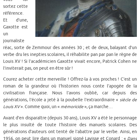
sortez cette
référence.
Et d’une,
Gaxotte est
un
journaliste
réac, sorte de Zemmour des années 30 ; et de deux, balayant d’un
verbe dru les inepties scolaires, il réhabilite pan par pan le règne de
Louis XV ! Si l’académicien Gaxotte vivait encore, Patrick Cohen ne
l’inviterait pas, on peut en être sûr !
Courez acheter cette merveille ! Offrez-la à vos proches ! C’est un
roman de la grandeur où l’historien nous conte l’apogée de la
civilisation française. Nous l’avons oublié, car depuis des
générations, l’école a jeté à la poubelle l’extraordinaire «
siècle de
Louis XV
». Comme quoi, un «
mémoricide
», ça marche…
Avant d’en disparaître (depuis 30 ans), Louis XV a été le personnage
le plus insulté de toute l’histoire des manuels scolaires. Des
générations d’auteurs ont tenté de l’abattre par le verbe. Ainsi, en
1956, on peut lire dans un manuel signé Lavisse et Conard : «
Dans