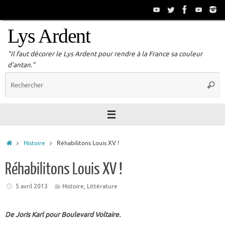
Passer
au
contenu
Lys Ardent
"Il faut décorer le Lys Ardent pour rendre à la France sa couleur
d'antan."
R
Reche
p
:
Accueil
Histoire
Réhabilitons Louis XV !
Réhabilitons Louis XV !
5 avril 2013
Histoire
,
Littérature
De Joris Karl pour Boulevard Voltaire.