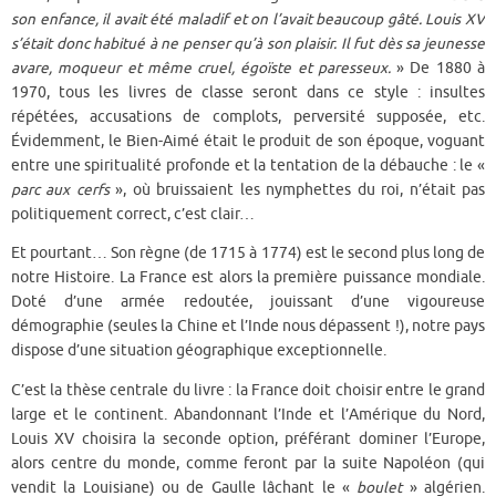
son enfance, il avait été maladif et on l’avait beaucoup gâté. Louis XV
s’était donc habitué à ne penser qu’à son plaisir. Il fut dès sa jeunesse
avare, moqueur et même cruel, égoïste et paresseux.
» De 1880 à
1970, tous les livres de classe seront dans ce style : insultes
répétées, accusations de complots, perversité supposée, etc.
Évidemment, le Bien-Aimé était le produit de son époque, voguant
entre une spiritualité profonde et la tentation de la débauche : le «
parc aux cerfs
», où bruissaient les nymphettes du roi, n’était pas
politiquement correct, c’est clair…
Et pourtant… Son règne (de 1715 à 1774) est le second plus long de
notre Histoire. La France est alors la première puissance mondiale.
Doté d’une armée redoutée, jouissant d’une vigoureuse
démographie (seules la Chine et l’Inde nous dépassent !), notre pays
dispose d’une situation géographique exceptionnelle.
C’est la thèse centrale du livre : la France doit choisir entre le grand
large et le continent. Abandonnant l’Inde et l’Amérique du Nord,
Louis XV choisira la seconde option, préférant dominer l’Europe,
alors centre du monde, comme feront par la suite Napoléon (qui
vendit la Louisiane) ou de Gaulle lâchant le «
boulet
» algérien.