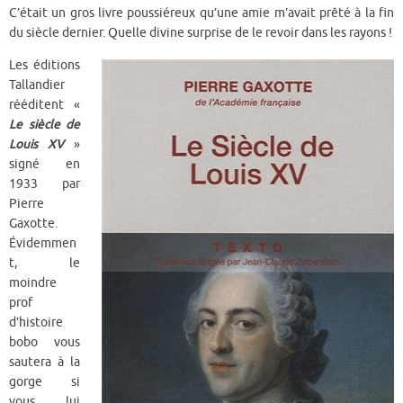
C’était un gros livre poussiéreux qu’une amie m’avait prêté à la fin
du siècle dernier. Quelle divine surprise de le revoir dans les rayons !
Les éditions
Tallandier
rééditent «
Le siècle de
Louis XV
»
signé en
1933 par
Pierre
Gaxotte.
Évidemmen
t, le
moindre
prof
d’histoire
bobo vous
sautera à la
gorge si
vous lui