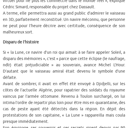
virtuel pour ne plus les commettre dans le monde réel », explique
Cédric Simard, responsable du projet chez Dassault.
A terme, elle permettra aussi au grand public d’admirer le vaisseau
en 3D, parfaitement reconstitué. Un navire méconnu, que personne
ne peut pour l’heure décrire avec certitude, conséquence de son
malheureux sort.
Disparu de l’histoire
Si « la Lune, ce navire d’un roi qui aimait à se faire appeler Soleil, a
disparu des mémoires », c’est « parce que cette éclipse (le naufrage,
ndlr) était préjudiciable » au souverain, avance Michel L’Hour.
D’autant que le vaisseau amiral était devenu le symbole d’une
défaite.
Avant de sombrer, il avait en effet été envoyé à Djidjelli, sur les
côtes de l’actuelle Algérie, pour rapatrier des soldats du royaume
vaincus par l’armée ottomane. Revenu à Toulon surchargé, on lui
intima l’ordre de repartir plus loin pour être mis en quarantaine, des
cas de peste ayant été détectés dans la région. En dépit des
protestations de son capitaine, « La Lune » rappareilla mais coula
presque immédiatement.
Son équipage, ses souvenirs et ses secrets gisent depuis par 90