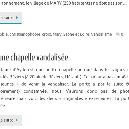
vironnement, le village de MARY (230 habitants) ne doit pas son…
la suite
obie
,
christianophobie
,
croix
,
Mary
,
Saône et Loire
,
Vandalisme
0
une chapelle vandalisée
Dame d’Ayde est une petite chapelle perdue dans les vignes 
s-lès-Béziers (à 20min de Béziers, Hérault). Cela n’aura pas empêc
jeunes » de venir la vandaliser. La porte a par la suite é
isoirement) condamnée, nous n’aurons donc pas de pho
ntérieure mais voici les deux « stigmates » extérieures: La por
rée:
la suite