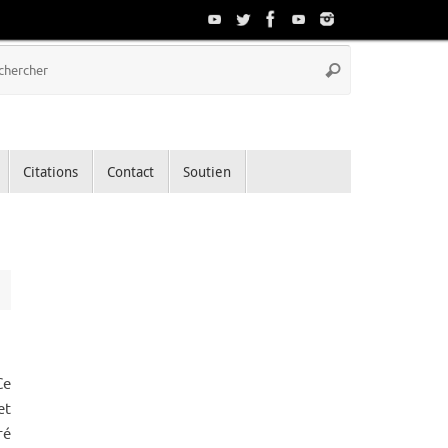
Recherche
Rechercher
pour
:
Citations
Contact
Soutien
Ce
et
ré