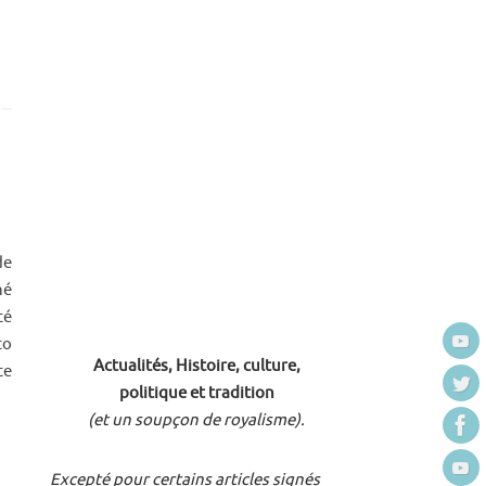
de
hé
té
to
Actualités, Histoire, culture,
te
politique et tradition
(et un soupçon de royalisme).
Excepté pour certains articles signés