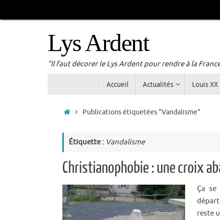
Passer
au
contenu
Lys Ardent
"Il faut décorer le Lys Ardent pour rendre à la Franc
Passer
Accueil
Actualités
Louis XX
au
contenu
Accueil
Publications étiquetées "Vandalisme"
Étiquette :
Vandalisme
Christianophobie : une croix a
Ça se 
départ
reste u