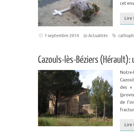
cet en
Lire 
1 septembre 2014
Actualités
cathoph
Cazouls-lès-Béziers (Hérault): 
Notre-
Cazoul
des « 
(prov
de l’i
fractu
Lire 