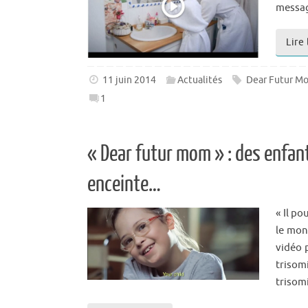
messag
Lire 
11 juin 2014
Actualités
Dear Futur M
1
« Dear futur mom » : des enfa
enceinte…
« Il po
le mon
vidéo 
trisom
trisom