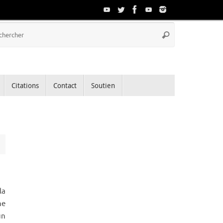
Recherche
Rechercher
pour
:
Citations
Contact
Soutien
la
ne
un