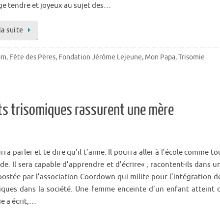
e tendre et joyeux au sujet des…
la suite
om
,
Fête des Pères
,
Fondation Jérôme Lejeune
,
Mon Papa
,
Trisomie
nts trisomiques rassurent une mère
urra parler et te dire qu’il t’aime. Il pourra aller à l’école comme to
de. Il sera capable d’apprendre et d’écrire« , racontent-ils dans u
postée par l’association Coordown qui milite pour l’intégration d
iques dans la société. Une femme enceinte d’un enfant atteint 
ie a écrit,…