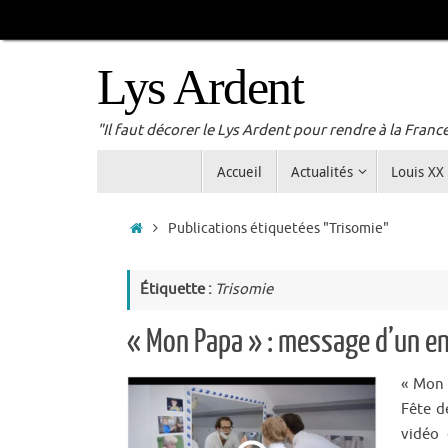
Passer
au
contenu
Lys Ardent
"Il faut décorer le Lys Ardent pour rendre à la Franc
Passer
Accueil
Actualités
Louis XX
au
contenu
Accueil
Publications étiquetées "Trisomie"
Étiquette :
Trisomie
« Mon Papa » : message d’un en
« Mon 
Fête d
vidéo 