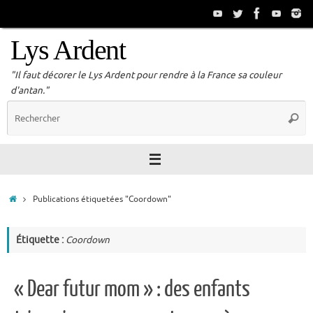
Passer
au
contenu
Lys Ardent
"Il faut décorer le Lys Ardent pour rendre à la France sa couleur
d'antan."
R
Reche
p
:
Accueil
Publications étiquetées "Coordown"
Étiquette :
Coordown
« Dear futur mom » : des enfants