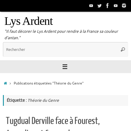
Passer
au
contenu
Lys Ardent
"Il faut décorer le Lys Ardent pour rendre à la France sa couleur
d'antan."
R
Reche
p
:
Accueil
Publications étiquetées "Théorie du Genre"
Étiquette :
Théorie du Genre
Tugdual Derville face à Fourest,