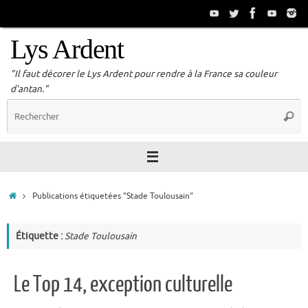
Passer
au
contenu
Lys Ardent
"Il faut décorer le Lys Ardent pour rendre à la France sa couleur
d'antan."
R
Reche
p
:
Accueil
Publications étiquetées "Stade Toulousain"
Étiquette :
Stade Toulousain
Le Top 14, exception culturelle