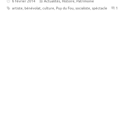
6 février 2014
Actualités
,
Histoire
,
Patrimoine
artiste
,
bénévolat
,
culture
,
Puy du Fou
,
socialiste
,
spéctacle
1