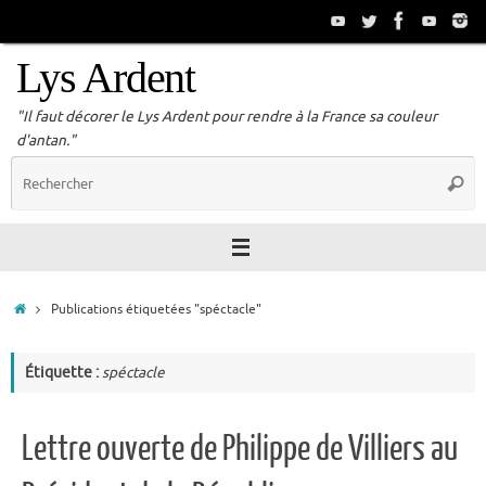
Passer
au
contenu
Lys Ardent
"Il faut décorer le Lys Ardent pour rendre à la France sa couleur
d'antan."
R
Reche
p
:
Accueil
Publications étiquetées "spéctacle"
Étiquette :
spéctacle
Lettre ouverte de Philippe de Villiers au