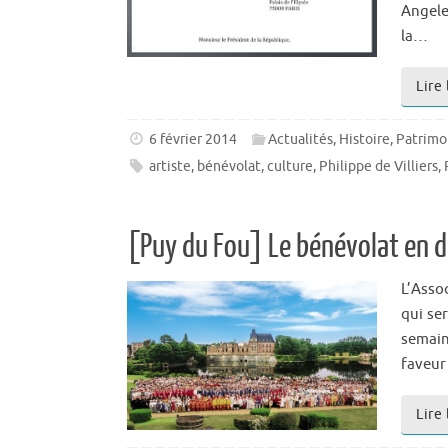
Angele
la…
Lire 
6 février 2014
Actualités
,
Histoire
,
Patrimo
artiste
,
bénévolat
,
culture
,
Philippe de Villiers
,
[Puy du Fou] Le bénévolat en d
L’Asso
qui se
semaine
faveur 
Lire 