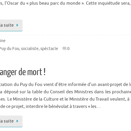
s, l’Oscar du « plus beau parc du monde ». Cette inquiétude sera,
la suite
ine
Puy du Fou
,
socialiste
,
spéctacle
0
anger de mort !
ciation du Puy du Fou vient d’être informée d’un avant-projet de l
ra déposé sur la table du Conseil des Ministres dans les prochain
s. Le Ministère de la Culture et le Ministère du Travail veulent, à 
de ce projet, interdire le bénévolat à travers « les…
la suite