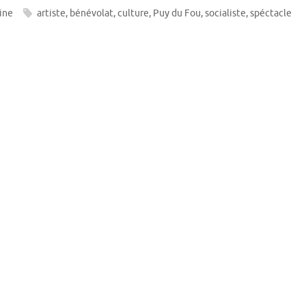
ine
artiste
,
bénévolat
,
culture
,
Puy du Fou
,
socialiste
,
spéctacle