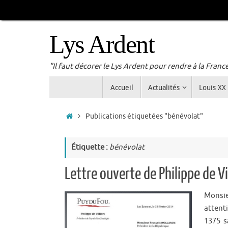
Passer
au
contenu
Lys Ardent
"Il faut décorer le Lys Ardent pour rendre à la Franc
Passer
Accueil
Actualités
Louis XX
au
contenu
Accueil
Publications étiquetées "bénévolat"
Étiquette :
bénévolat
Lettre ouverte de Philippe de Vi
Monsie
attent
1375 s