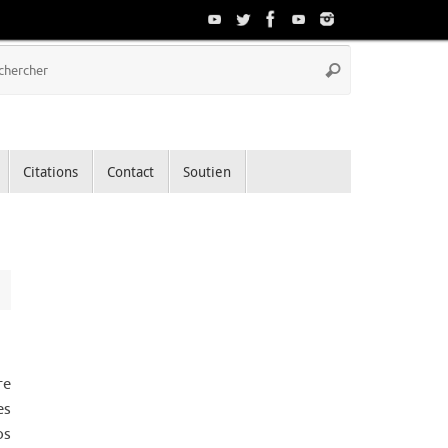
Recherche
Rechercher
pour
:
Citations
Contact
Soutien
re
es
os