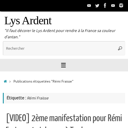
Passer
au
contenu
Lys Ardent
"Il faut décorer le Lys Ardent pour rendre à la France sa couleur
d'antan."
R
Reche
p
:
Accueil
Publications étiquetées "Rémi Fraisse"
Étiquette :
Rémi Fraisse
[VIDEO] 2ème manifestation pour Rémi