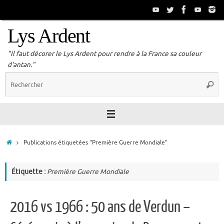
Passer
au
contenu
Lys Ardent
"Il faut décorer le Lys Ardent pour rendre à la France sa couleur
d'antan."
R
Reche
p
:
Accueil
Publications étiquetées "Première Guerre Mondiale"
Étiquette :
Première Guerre Mondiale
2016 vs 1966 : 50 ans de Verdun –