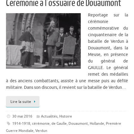
Cérémonie à l’ossuaire de Douaumont
Reportage sur la
cérémonie
commémorative du
cinquantenaire de la
bataille de Verdun à
Douaumont, dans la
Meuse, en présence
du général de
GAULLE. Le général
remet des médailles
à des anciens combattants, assiste à une messe puis au défilé
militaire. Dans son discours, il revient sur la bataille de Verdun…
Lire la suite
30 mai 2016
Actualités
,
Histoire
1914-1918
,
cérémonie
,
de Gaulle
,
Douaumont
,
Hollande
,
Première
Guerre Mondiale
,
Verdun