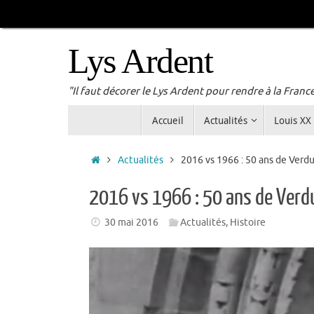
Passer
au
contenu
Lys Ardent
"Il faut décorer le Lys Ardent pour rendre à la Franc
Passer
Accueil
Actualités
Louis XX
au
contenu
Accueil
Actualités
2016 vs 1966 : 50 ans de Verd
2016 vs 1966 : 50 ans de Verd
30 mai 2016
Actualités
,
Histoire