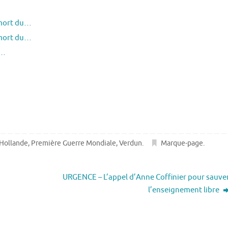
 mort du…
 mort du…
e…
Hollande
,
Première Guerre Mondiale
,
Verdun
.
Marque-page
.
URGENCE – L’appel d’Anne Coffinier pour sauve
l’enseignement libre