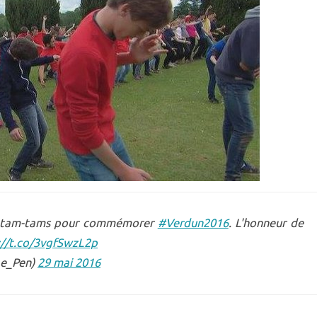
es tam-tams pour commémorer
#Verdun2016
. L'honneur de
://t.co/3vgfSwzL2p
Le_Pen)
29 mai 2016