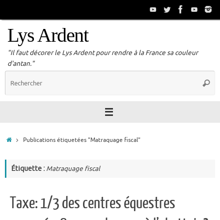
Passer
au
contenu
Lys Ardent
"Il faut décorer le Lys Ardent pour rendre à la France sa couleur
d'antan."
R
Reche
p
:
Accueil
Publications étiquetées "Matraquage fiscal"
Étiquette :
Matraquage fiscal
Taxe: 1/3 des centres équestres