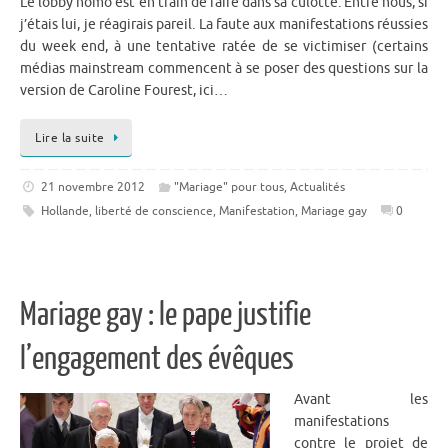
Le lobby homo est en train de faire dans sa culotte. Entre nous, si
j’étais lui, je réagirais pareil. La faute aux manifestations réussies
du week end, à une tentative ratée de se victimiser (certains
médias mainstream commencent à se poser des questions sur la
version de Caroline Fourest, ici…
Lire la suite
21 novembre 2012
"Mariage" pour tous
,
Actualités
Hollande
,
liberté de conscience
,
Manifestation
,
Mariage gay
0
Mariage gay : le pape justifie
l’engagement des évêques
Avant les
manifestations
contre le projet de