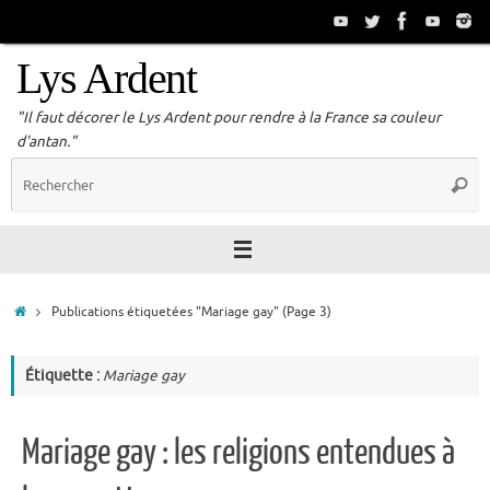
Passer
au
contenu
Lys Ardent
"Il faut décorer le Lys Ardent pour rendre à la France sa couleur
d'antan."
R
Reche
p
:
Accueil
Publications étiquetées "Mariage gay"
(Page 3)
Étiquette :
Mariage gay
Mariage gay : les religions entendues à