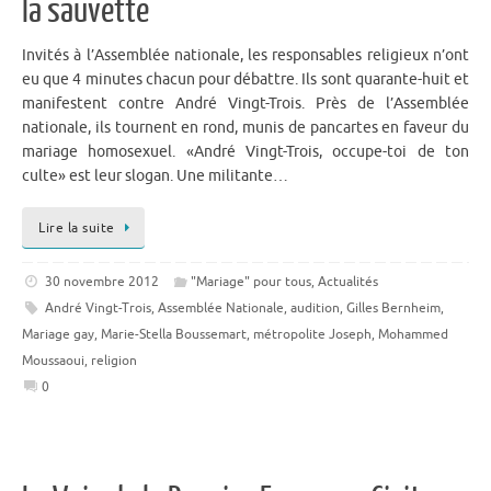
la sauvette
Invités à l’Assemblée nationale, les responsables religieux n’ont
eu que 4 minutes chacun pour débattre. Ils sont quarante-huit et
manifestent contre André Vingt-Trois. Près de l’Assemblée
nationale, ils tournent en rond, munis de pancartes en faveur du
mariage homosexuel. «André Vingt-Trois, occupe-toi de ton
culte» est leur slogan. Une militante…
Lire la suite
30 novembre 2012
"Mariage" pour tous
,
Actualités
André Vingt-Trois
,
Assemblée Nationale
,
audition
,
Gilles Bernheim
,
Mariage gay
,
Marie-Stella Boussemart
,
métropolite Joseph
,
Mohammed
Moussaoui
,
religion
0