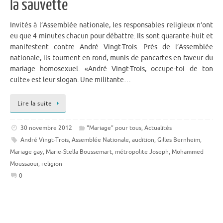
la sauvette
Invités à l’Assemblée nationale, les responsables religieux n’ont
eu que 4 minutes chacun pour débattre. Ils sont quarante-huit et
manifestent contre André Vingt-Trois. Près de l’Assemblée
nationale, ils tournent en rond, munis de pancartes en faveur du
mariage homosexuel. «André Vingt-Trois, occupe-toi de ton
culte» est leur slogan. Une militante…
Lire la suite
30 novembre 2012
"Mariage" pour tous
,
Actualités
André Vingt-Trois
,
Assemblée Nationale
,
audition
,
Gilles Bernheim
,
Mariage gay
,
Marie-Stella Boussemart
,
métropolite Joseph
,
Mohammed
Moussaoui
,
religion
0