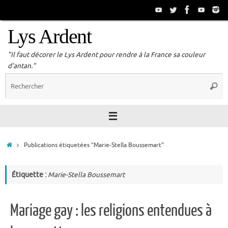
Passer
au
contenu
Lys Ardent
"Il faut décorer le Lys Ardent pour rendre à la France sa couleur
d'antan."
R
Reche
p
:
Accueil
Publications étiquetées "Marie-Stella Boussemart"
Étiquette :
Marie-Stella Boussemart
Mariage gay : les religions entendues à