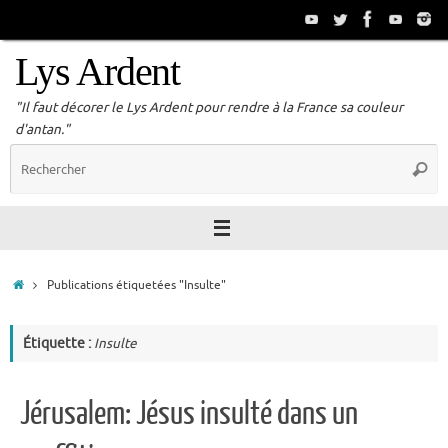
Passer
au
contenu
Lys Ardent
"Il faut décorer le Lys Ardent pour rendre à la France sa couleur
d'antan."
R
Reche
p
:
Accueil
Publications étiquetées "Insulte"
Étiquette :
Insulte
Jérusalem: Jésus insulté dans un