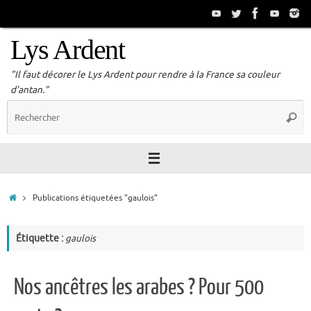
Passer
au
contenu
Lys Ardent
"Il faut décorer le Lys Ardent pour rendre à la France sa couleur
d'antan."
R
Reche
p
:
Accueil
Publications étiquetées "gaulois"
Étiquette :
gaulois
Nos ancêtres les arabes ? Pour 500