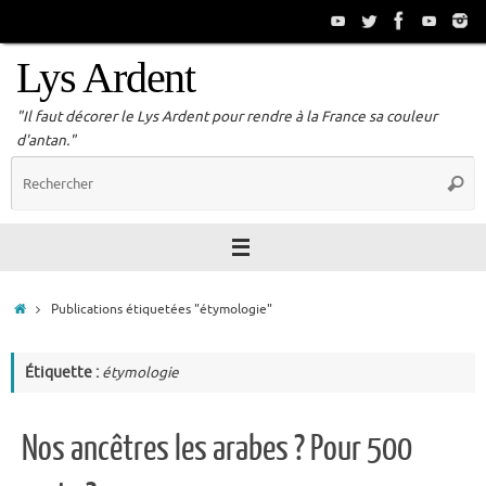
Passer
au
contenu
Lys Ardent
"Il faut décorer le Lys Ardent pour rendre à la France sa couleur
d'antan."
R
Reche
p
:
Accueil
Publications étiquetées "étymologie"
Étiquette :
étymologie
Nos ancêtres les arabes ? Pour 500