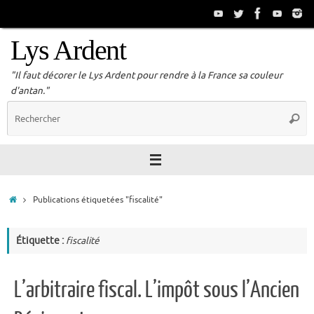
Passer
au
contenu
Lys Ardent
"Il faut décorer le Lys Ardent pour rendre à la France sa couleur
d'antan."
R
Reche
p
:
Accueil
Publications étiquetées "fiscalité"
Étiquette :
fiscalité
L’arbitraire fiscal. L’impôt sous l’Ancien