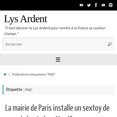
Passer
au
contenu
Lys Ardent
"Il faut décorer le Lys Ardent pour rendre à la France sa couleur
d'antan."
R
Reche
p
:
Accueil
Publications étiquetées "FIAC"
Étiquette :
FIAC
La mairie de Paris installe un sextoy de