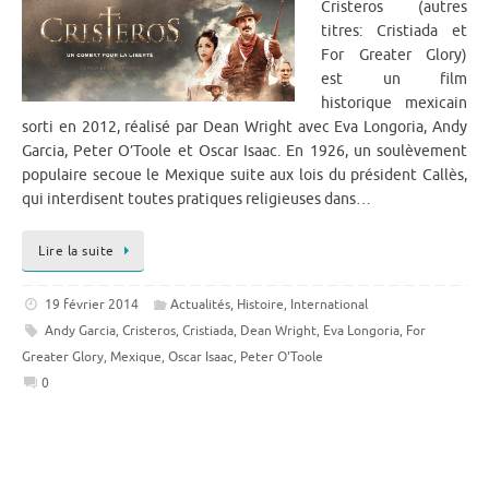
Cristeros (autres
titres: Cristiada et
For Greater Glory)
est un film
historique mexicain
sorti en 2012, réalisé par Dean Wright avec Eva Longoria, Andy
Garcia, Peter O’Toole et Oscar Isaac. En 1926, un soulèvement
populaire secoue le Mexique suite aux lois du président Callès,
qui interdisent toutes pratiques religieuses dans…
Lire la suite
19 février 2014
Actualités
,
Histoire
,
International
Andy Garcia
,
Cristeros
,
Cristiada
,
Dean Wright
,
Eva Longoria
,
For
Greater Glory
,
Mexique
,
Oscar Isaac
,
Peter O'Toole
0