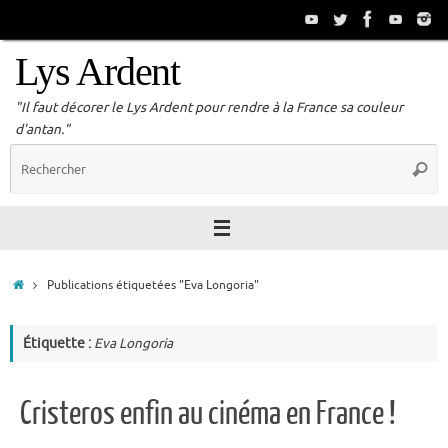
Passer
au
contenu
Lys Ardent
"Il faut décorer le Lys Ardent pour rendre à la France sa couleur
d'antan."
R
Reche
p
:
Accueil
Publications étiquetées "Eva Longoria"
Étiquette :
Eva Longoria
Cristeros enfin au cinéma en France !