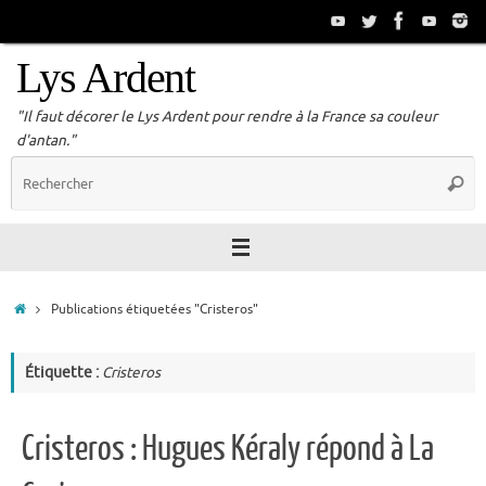
Passer
au
contenu
Lys Ardent
"Il faut décorer le Lys Ardent pour rendre à la France sa couleur
d'antan."
R
Reche
p
:
Accueil
Publications étiquetées "Cristeros"
Étiquette :
Cristeros
Cristeros : Hugues Kéraly répond à La