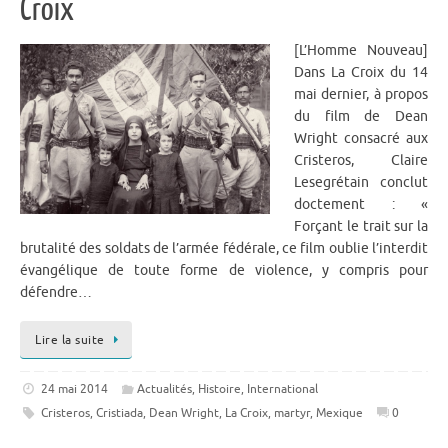
Croix
[L’Homme Nouveau]
Dans La Croix du 14
mai dernier, à propos
du film de Dean
Wright consacré aux
Cristeros, Claire
Lesegrétain conclut
doctement : «
Forçant le trait sur la
brutalité des soldats de l’armée fédérale, ce film oublie l’interdit
évangélique de toute forme de violence, y compris pour
défendre…
Lire la suite
24 mai 2014
Actualités
,
Histoire
,
International
Cristeros
,
Cristiada
,
Dean Wright
,
La Croix
,
martyr
,
Mexique
0