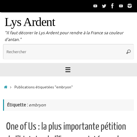
Passer
au
contenu
Lys Ardent
"Il faut décorer le Lys Ardent pour rendre à la France sa couleur
d'antan."
R
Reche
p
:
Accueil
Publications étiquetées "embryon"
Étiquette :
embryon
One of Us : la plus importante pétition