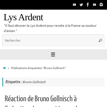
Passer
au
contenu
Lys Ardent
"Il faut décorer le Lys Ardent pour rendre à la France sa couleur
d'antan."
R
Reche
p
:
Accueil
Publications étiquetées "Bruno Gollnisch"
Étiquette :
Bruno Gollnisch
Réaction de Bruno Gollnisch à