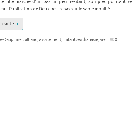
ite fille marche d’un pas un peu hésitant, son pied pointant ve
ieur. Publication de Deux petits pas sur le sable mouillé.
la suite
e-Dauphine Julliand
,
avortement
,
Enfant
,
euthanasie
,
vie
0