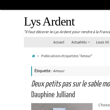
Passer
au
contenu
Lys Ardent
"Il faut décorer le Lys Ardent pour rendre à la Franc
Passer
Accueil
Actualités
Louis XX
au
contenu
Accueil
Publications étiquetées "Amour"
Étiquette :
Amour
Deux petits pas sur le sable mo
Dauphine Julliand
L’hist