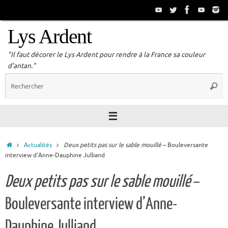
Passer
au
contenu
Lys Ardent
"Il faut décorer le Lys Ardent pour rendre à la France sa couleur
d'antan."
R
Reche
p
:
Accueil
Actualités
Deux petits pas sur le sable mouillé
– Bouleversante
interview d’Anne-Dauphine Julliand
Deux petits pas sur le sable mouillé
–
Bouleversante interview d’Anne-
Dauphine Julliand