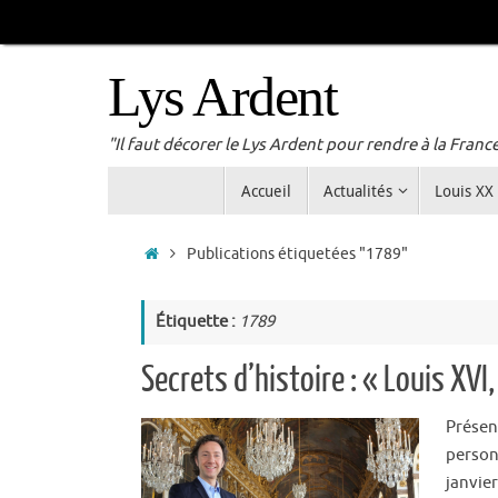
Passer
au
contenu
Lys Ardent
"Il faut décorer le Lys Ardent pour rendre à la Franc
Passer
Accueil
Actualités
Louis XX
au
contenu
Accueil
Publications étiquetées "1789"
Étiquette :
1789
Secrets d’histoire : « Louis XVI,
Présen
person
janvie