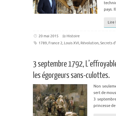
techni
pays. I
Lire 
20 mai 2015
Histoire
1789
,
France 2
,
Louis XVI
,
Révolution
,
Secrets d
3 septembre 1792, L’effroyable
les égorgeurs sans-culottes.
Non seuleme
sert de mous
3 septembre
princesse de