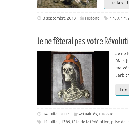
Lire la sui
3 septembre 2013
Histoire
1789
,
179
Je ne fêterai pas votre Révolut
Je ne f
Mais j
ma vén
l’arbit
Lire 
14 juillet 2013
Actualités
,
Histoire
14 juillet
,
1789
,
fête de la fédération
,
prise de l