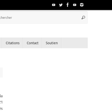
Recherche
Rechercher
pour
:
Citations
Contact
Soutien
la
21
ès