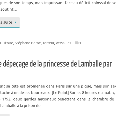
ques de son temps, mais impuissant face au déficit colossal de s
l soutint…
la suite
'Histoire
,
Stéphane Berne
,
Terreur
,
Versailles
1
 dépeçage de la princesse de Lamballe par
nt sa tête est promenée dans Paris sur une pique, mais son se
tache à un de ses bourreaux. [Le Point] Sur les 8 heures du matin, 
 1792, deux gardes nationaux pénètrent dans la chambre de 
 Lamballe à la prison de…