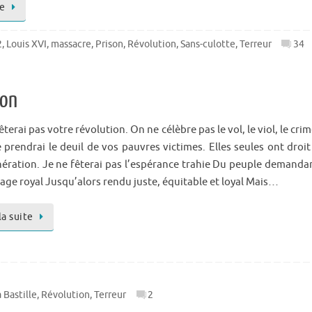
te
2
,
Louis XVI
,
massacre
,
Prison
,
Révolution
,
Sans-culotte
,
Terreur
34
ion
êterai pas votre révolution. On ne célèbre pas le vol, le viol, le crim
e prendrai le deuil de vos pauvres victimes. Elles seules ont droit
ération. Je ne fêterai pas l’espérance trahie Du peuple demanda
rage royal Jusqu’alors rendu juste, équitable et loyal Mais…
la suite
a Bastille
,
Révolution
,
Terreur
2