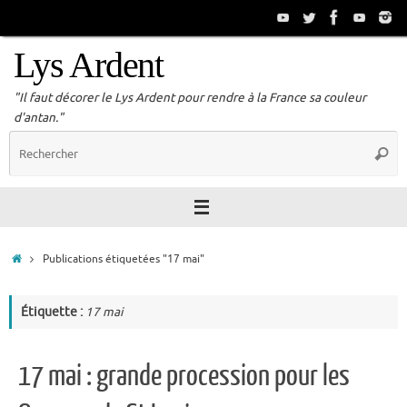
Passer
au
contenu
Lys Ardent
"Il faut décorer le Lys Ardent pour rendre à la France sa couleur
d'antan."
R
Reche
p
:
Accueil
Publications étiquetées "17 mai"
Étiquette :
17 mai
17 mai : grande procession pour les