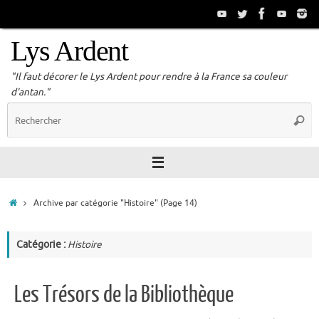
Passer
au
contenu
Lys Ardent
"Il faut décorer le Lys Ardent pour rendre à la France sa couleur
d'antan."
R
Reche
p
:
Accueil
Archive par catégorie "Histoire"
(Page 14)
Catégorie :
Histoire
Les Trésors de la Bibliothèque