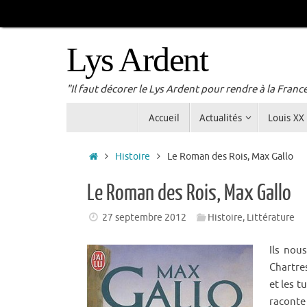
Passer
au
contenu
Lys Ardent
"Il faut décorer le Lys Ardent pour rendre à la Franc
Passer
Accueil
Actualités
Louis XX
au
contenu
Accueil
Histoire
Le Roman des Rois, Max Gallo
Le Roman des Rois, Max Gallo
27 septembre 2012
Histoire
,
Littérature
Ils nou
Chartres
et les t
raconte