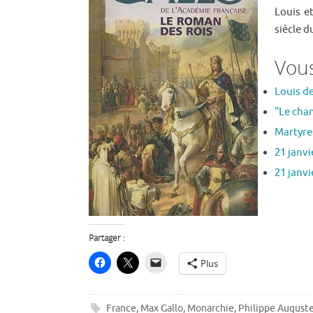
Louis et
siècle 
Vous
Louis d
"Le cha
Martyres
21 janv
21 janv
Partager :
Plus
France
,
Max Gallo
,
Monarchie
,
Philippe August