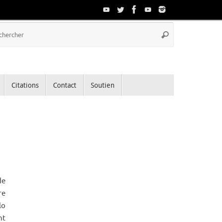
Recherche
Rechercher
pour
:
Citations
Contact
Soutien
de
re
lo
nt