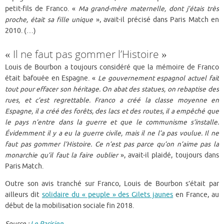
petit-fils de Franco. «
Ma grand-mère maternelle, dont j’étais très
proche, était sa fille unique
», avait-il précisé dans Paris Match en
2010. (…)
« Il ne faut pas gommer l’Histoire »
Louis de Bourbon a toujours considéré que la mémoire de Franco
était bafouée en Espagne. «
Le gouvernement espagnol actuel fait
tout pour effacer son héritage. On abat des statues, on rebaptise des
rues, et c’est regrettable. Franco a créé la classe moyenne en
Espagne, il a créé des forêts, des lacs et des routes, il a empêché que
le pays n’entre dans la guerre et que le communisme s’installe.
Évidemment il y a eu la guerre civile, mais il ne l’a pas voulue. Il ne
faut pas gommer l’Histoire. Ce n’est pas parce qu’on n’aime pas la
monarchie qu’il faut la faire oublier
», avait-il plaidé, toujours dans
Paris Match.
Outre son avis tranché sur Franco, Louis de Bourbon s’était par
ailleurs dit
solidaire du « peuple » des Gilets jaunes
en France, au
début de la mobilisation sociale fin 2018.
Source :
Le Parisien