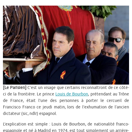
[Le Parisien]
C’est un visage que certains reconnaîtront de ce côté-
ci de la frontière. Le prince
Louis de Bourbon
, prétendant au Trône
de France, était l’une des personnes à porter le cercueil de
Francisco Franco ce jeudi matin, lors de l’exhumation de l’ancien
dictateur (sic, ndlr) espagnol.
L’explication est simple : Louis de Bourbon, de nationalité franco-
espagnole et né à Madrid en 1974, est tout simplement un arrière-