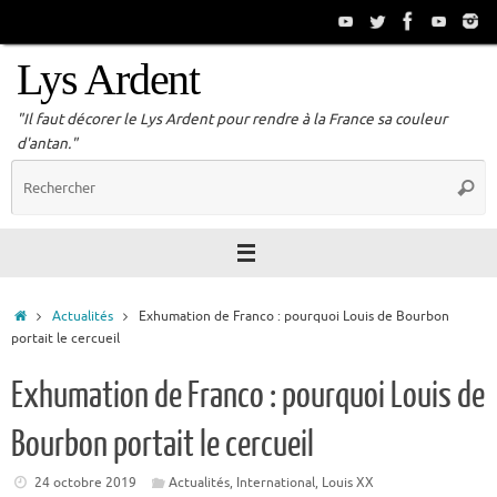
Passer
au
contenu
Lys Ardent
"Il faut décorer le Lys Ardent pour rendre à la France sa couleur
d'antan."
R
Reche
p
:
Accueil
Actualités
Exhumation de Franco : pourquoi Louis de Bourbon
portait le cercueil
Exhumation de Franco : pourquoi Louis de
Bourbon portait le cercueil
24 octobre 2019
Actualités
,
International
,
Louis XX