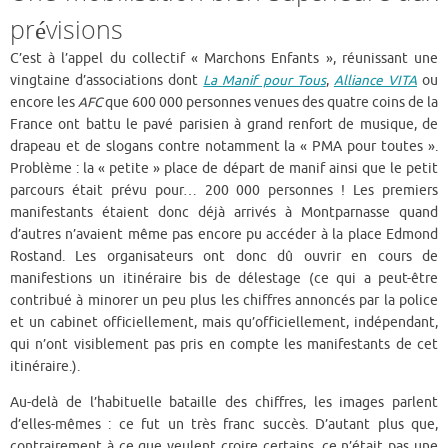
prévisions
C’est à l’appel du collectif « Marchons Enfants », réunissant une
vingtaine d’associations dont
La Manif pour Tous
,
Alliance VITA
ou
encore les
AFC
que 600 000 personnes venues des quatre coins de la
France ont battu le pavé parisien à grand renfort de musique, de
drapeau et de slogans contre notamment la « PMA pour toutes ».
Problème : la « petite » place de départ de manif ainsi que le petit
parcours était prévu pour… 200 000 personnes ! Les premiers
manifestants étaient donc déjà arrivés à Montparnasse quand
d’autres n’avaient même pas encore pu accéder à la place Edmond
Rostand. Les organisateurs ont donc dû ouvrir en cours de
manifestions un itinéraire bis de délestage (ce qui a peut-être
contribué à minorer un peu plus les chiffres annoncés par la police
et un cabinet officiellement, mais qu’officiellement, indépendant,
qui n’ont visiblement pas pris en compte les manifestants de cet
itinéraire.).
Au-delà de l’habituelle bataille des chiffres, les images parlent
d’elles-mêmes : ce fut un très franc succès. D’autant plus que,
contrairement à ce que veulent croire certains, ce n’était pas une