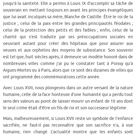
jusqu’à la sainteté. Elle a permis à Louis IX d’accomplir sa tâche de
souverain en mettant toujours en avant les principes évangéliques
que lui avait inculqués sa mère, Blanche de Castille. Être le roi de la
justice ; celui de la paix entre les grandes principautés féodales ;
celui de la protection des petits et des faibles ; enfin, celui de la
charité qui s’est traduite par ses préoccupations sociales en
oeuvrant autant pour créer des hôpitaux que pour assurer aux
veuves et aux orphelins des moyens de subsistance. Son souvenir
est tel que, huit siècles après, il demeure un modèle honoré dans de
nombreuses villes comme j’ai pu le constater tant à Poissy qu’à
Aigues-Mortes ou à Paris, alors que ce sont des dizaines de villes qui
ont programmé des commémorations cette année.
Avec Louis XVII, nous plongeons dans un autre versant de la nature
humaine, celle de la face honteuse d’une humanité qui a perdu tout
sens des valeurs au point de laisser mourir un enfant de 10 ans dont
le seul crime était d’être un fils de roi et son successeur légitime.
Mais, malheureusement, si Louis XVII reste un symbole de l’enfance
sacrifiée, ne faut-il pas reconnaître que son sacrifice n’a, à vue
humaine, rien changé. L’actualité montre que les enfants sont