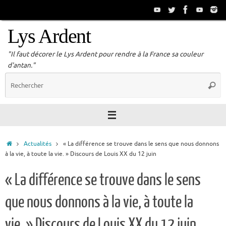
Passer
au
contenu
Lys Ardent
"Il faut décorer le Lys Ardent pour rendre à la France sa couleur
d'antan."
R
Reche
p
:
Accueil
Actualités
« La différence se trouve dans le sens que nous donnons
à la vie, à toute la vie. » Discours de Louis XX du 12 juin
« La différence se trouve dans le sens
que nous donnons à la vie, à toute la
vie. » Discours de Louis XX du 12 juin