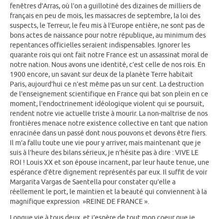
fenêtres d’Arras, où l’on a guillotiné des dizaines de milliers de
français en peu de mois, les massacres de septembre, la loi des
suspects, le Terreur, le feu mis à l’Europe entière, ne sont pas de
bons actes de naissance pour notre république, au minimum des
repentances officielles seraient indispensables. Ignorer les
quarante rois qui ont fait notre France est un assassinat moral de
notre nation. Nous avons une identité, c’est celle de nos rois. En
1900 encore, un savant sur deux de la planète Terre habitait
Paris, aujourd’hui ce n’est même pas un sur cent. La destruction
de l’enseignement scientifique en France qui bat son plein en ce
moment, l’endoctrinement idéologique violent qui se poursuit,
rendent notre vie actuelle triste à mourir. La non-maîtrise de nos
frontières menace notre existence collective en tant que nation
enracinée dans un passé dont nous pouvons et devons être fiers.
Il m’a fallu toute une vie pour y arriver, mais maintenant que je
suis à l’heure des bilans sérieux, je n’hésite pas à dire : VIVE LE
ROI ! Louis XX et son épouse incarnent, par leur haute tenue, une
espérance d’être dignement représentés par eux. Il suffit de voir
Margarita Vargas de Saentella pour constater qu’elle a
réellement le port, le maintien et la beauté qui conviennent à la
magnifique expression »REINE DE FRANCE ».
Longue vie à tous deux, et j’espère de tout mon coeur que je