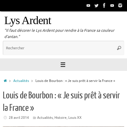
Passer
au
contenu
Lys Ardent
"Il faut décorer le Lys Ardent pour rendre à la France sa couleur
d'antan."
R
Reche
p
:
Accueil
Actualités
Louis de Bourbon : « Je suis prêt à servir la France »
Louis de Bourbon : « Je suis prêt à servir
la France »
28 avril 2014
Actualités
,
Histoire
,
Louis XX