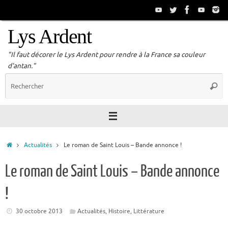
Passer
au
contenu
Lys Ardent
"Il faut décorer le Lys Ardent pour rendre à la France sa couleur
d'antan."
R
Reche
p
:
Accueil
Actualités
Le roman de Saint Louis – Bande annonce !
Le roman de Saint Louis – Bande annonce
!
30 octobre 2013
Actualités
,
Histoire
,
Littérature