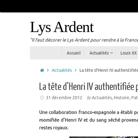
Passer
au
contenu
Lys Ardent
"Il faut décorer le Lys Ardent pour rendre à la Franc
Passer
Accueil
Actualités
Louis XX
au
contenu
Accueil
Actualités
La tête d’Henri IV authentifié
La tête d’Henri IV authentifiée 
31 décembre 2012
Actualités
,
Histoire
,
Pat
Une collaboration franco-espagnole a établi pa
momifiée d’Henri IV et du sang séché provena
restes royaux.