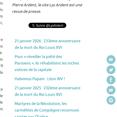
is
Pierre Ardent, le site Lys Ardent est une
és
revue de presse.
es
r,
re
21 janvier 2026 : 233ème anniversaire
es
de la mort du Roi Louis XVI
e.
Pour « réveiller la piété des
is
Parisiens », ils réhabilitent les niches
19
votives de la capitale
la
Habemus Papam : Léon XIV !
21 janvier 2025 : 232ème anniversaire
ce
de la mort du Roi Louis XVI
de
de
Martyres de la Révolution, les
es
carmélites de Compiègne reconnues
saintes par l’Eglise