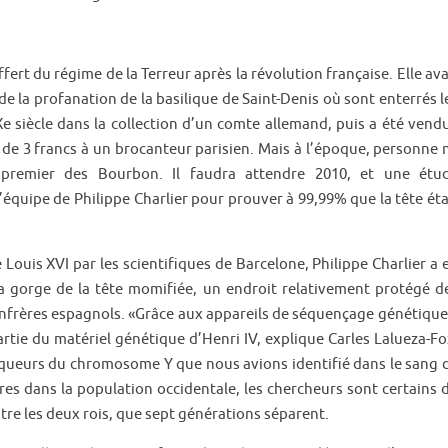
fert du régime de la Terreur après la révolution française. Elle ava
de la profanation de la basilique de Saint-Denis où sont enterrés l
Xe siècle dans la collection d’un comte allemand, puis a été vend
e 3 francs à un brocanteur parisien. Mais à l’époque, personne 
du premier des Bourbon. Il faudra attendre 2010, et une étu
’équipe de Philippe Charlier pour prouver à 99,99% que la tête éta
Louis XVI par les scientifiques de Barcelone, Philippe Charlier a 
la gorge de la tête momifiée, un endroit relativement protégé d
confrères espagnols. «Grâce aux appareils de séquençage génétique
artie du matériel génétique d’Henri IV, explique Carles Lalueza-Fo
ueurs du chromosome Y que nous avions identifié dans le sang 
es dans la population occidentale, les chercheurs sont certains 
tre les deux rois, que sept générations séparent.