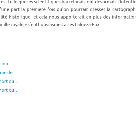
 est telle que les scientifiques barcelonais ont désormais l’intenti
une part la première fois qu’on pourrait dresser la cartograph
ité historique, et cela nous apporterait en plus des informatio
amille royale,» s’enthousiasme Carles Lalueza-Fox.
ssion…
joie de…
 mort du…
 mort du…