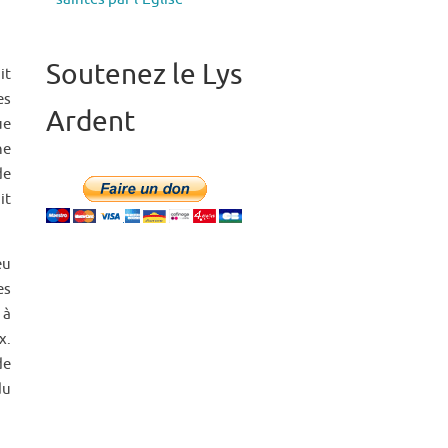
Soutenez le Lys
it
es
Ardent
ue
ne
de
it
eu
es
 à
x.
de
du