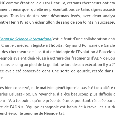
10 comme étant celle du roi Henri IV, certains chercheurs ont ém
mment remarquer qu’elle ne présentait pas certains signes associ
ais. Tous les doutes sont désormais levés, avec deux analys
entre Henri IV et un échantillon de sang de son lointain successeu
Forensic Science International
est le fruit d’une collaboration ent
 Charlier, médecin légiste à l’hôpital Raymond Poincaré de Garch
 des chercheurs de l’Institut de biologie de l’Evolution à Barcelon
spagnols avaient déjà réussi à extraire des fragments d’ADN de Lou
dans le sang au pied de la guillotine lors de son exécution il y a 2
chée avait été conservée dans une sorte de gourde, restée dans 
ne.
ès bien conservé, et le matériel génétique n’a pas été trop altéré 
Carles Lalueza-Fox. En revanche, il a été beaucoup plus difficile 
enri IV, à tel point qu’une précente étude, pourtant réalisée par 
ire de l’ADN.» L’équipe espagnole est habituée à travailler sur d
 penchée sur le génome de Néandertal.