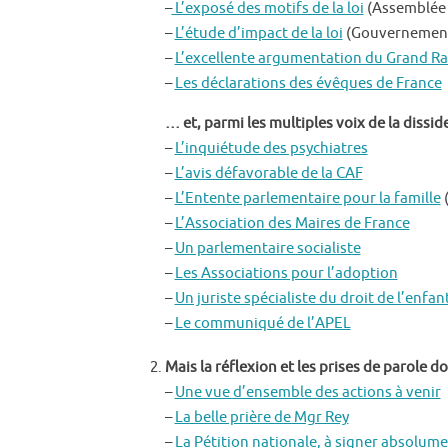
–
L’exposé des motifs de la loi
(Assemblée 
–
L’étude d’impact de la loi
(Gouvernemen
–
L’excellente argumentation du Grand Ra
–
Les déclarations des évêques de France
… et, parmi les multiples voix de la dissi
–
L’inquiétude des psychiatres
–
L’avis défavorable de la CAF
–
L’Entente parlementaire pour la famille
(
–
L’Association des Maires de France
–
Un parlementaire socialiste
–
Les Associations pour l’adoption
–
Un juriste spécialiste du droit de l’enfan
–
Le communiqué de l’APEL
Mais la réflexion et les prises de parole 
–
Une vue d’ensemble des actions à venir
–
La belle prière de Mgr Rey
–
La Pétition nationale, à signer absolum