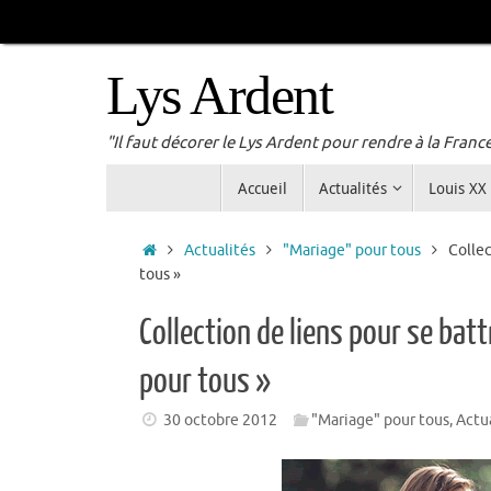
Passer
au
contenu
Lys Ardent
"Il faut décorer le Lys Ardent pour rendre à la Franc
Passer
Accueil
Actualités
Louis XX
au
contenu
Accueil
Actualités
"Mariage" pour tous
Collec
Collection de liens pour se bat
30 octobre 2012
"Mariage" pour tous
,
Actu