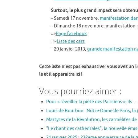
Surtout, le plus grand impact sera obtenu
– Samedi 17 novembre,
manifestation dan
– Dimanche 18 novembre, manifestation nat
=>
Page facebook
=>
Liste des cars
– 20 janvier 2013,
grande manifestation na
Cette liste n’est pas exhaustive: vous avez un 
le et il apparaitra ici !
Vous pourriez aimer :
Pour « réveiller la piété des Parisiens », ils…
Louis de Bourbon : Notre-Dame de Paris, la 
Martyres de la Révolution, les carmélites d
"Le chant des cathédrales", la nouvelle émi
21 janvier 2025 : 232ème anniversaire de la