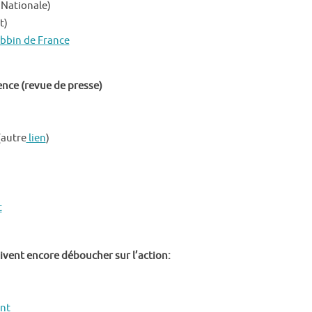
Nationale)
t)
bbin de France
dence (revue de presse)
autre
lien
)
t
doivent encore déboucher sur l’action:
ent