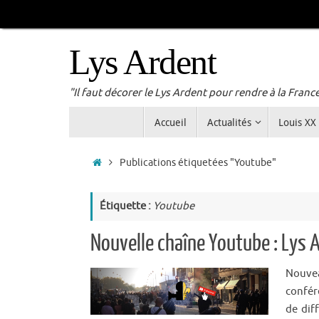
Passer
au
contenu
Lys Ardent
"Il faut décorer le Lys Ardent pour rendre à la Franc
Passer
Accueil
Actualités
Louis XX
au
contenu
Accueil
Publications étiquetées "Youtube"
Étiquette :
Youtube
Nouvelle chaîne Youtube : Lys A
Nouve
confér
de dif