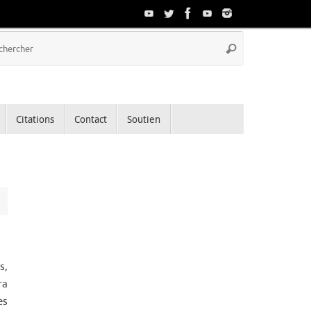
Recherche
Rechercher
pour
:
Citations
Contact
Soutien
s,
ra
es