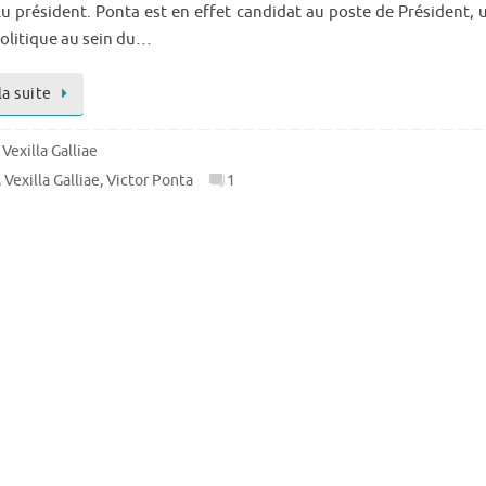
élu président. Ponta est en effet candidat au poste de Président, 
politique au sein du…
la suite
,
Vexilla Galliae
,
Vexilla Galliae
,
Victor Ponta
1