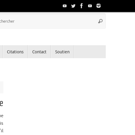
Recherche
Rechercher
pour
:
Citations
Contact
Soutien
e
ue
is
il