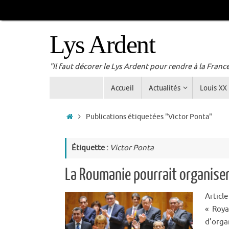
Passer
au
contenu
Lys Ardent
"Il faut décorer le Lys Ardent pour rendre à la Franc
Passer
Accueil
Actualités
Louis XX
au
contenu
Accueil
Publications étiquetées "Victor Ponta"
Étiquette :
Victor Ponta
La Roumanie pourrait organiser
Articl
« Roya
d’orga