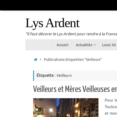
Passer
au
contenu
Lys Ardent
"Il faut décorer le Lys Ardent pour rendre à la Franc
Passer
Accueil
Actualités
Louis XX
au
contenu
Accueil
Publications étiquetées "Veilleurs"
Étiquette :
Veilleurs
Veilleurs et Mères Veilleuses 
Pour l
Toulou
et moi