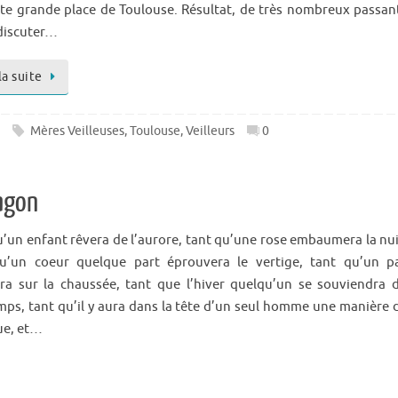
tte grande place de Toulouse. Résultat, de très nombreux passan
discuter…
la suite
Mères Veilleuses
,
Toulouse
,
Veilleurs
0
ragon
u’un enfant rêvera de l’aurore, tant qu’une rose embaumera la nui
u’un coeur quelque part éprouvera le vertige, tant qu’un p
ra sur la chaussée, tant que l’hiver quelqu’un se souviendra 
mps, tant qu’il y aura dans la tête d’un seul homme une manière 
ue, et…