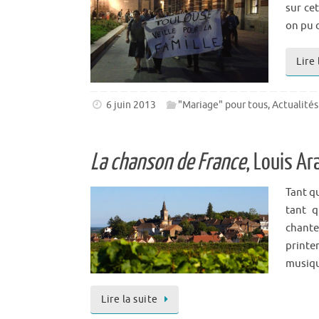
sur ce
on pu 
Lire 
6 juin 2013
"Mariage" pour tous
,
Actualités
La chanson de France
, Louis A
Tant q
tant q
chante
printe
musiq
Lire la suite