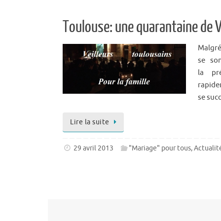
Toulouse: une quarantaine de Ve
Malgré 
se so
la pr
rapid
se succ
Lire la suite
29 avril 2013
"Mariage" pour tous
,
Actualit